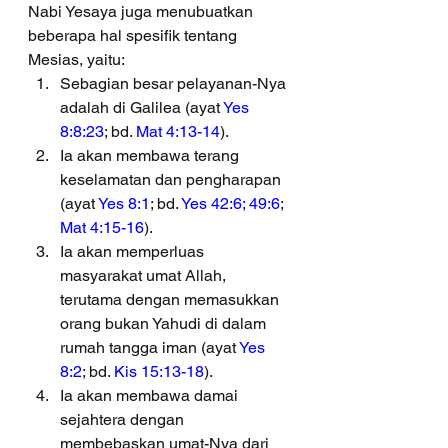
Nabi Yesaya juga menubuatkan 
beberapa hal spesifik tentang 
Mesias, yaitu:
Sebagian besar pelayanan-Nya 
adalah di Galilea (ayat 
Yes 
8:8:23
; bd. 
Mat 4:13-14
).
Ia akan membawa terang 
keselamatan dan pengharapan 
(ayat 
Yes 8:1
; bd. 
Yes 42:6; 49:6
; 
Mat 4:15-16
).
Ia akan memperluas 
masyarakat umat Allah, 
terutama dengan memasukkan 
orang bukan Yahudi di dalam 
rumah tangga iman (ayat 
Yes 
8:2
; bd. 
Kis 15:13-18
).
Ia akan membawa damai 
sejahtera dengan 
membebaskan umat-Nya dari 