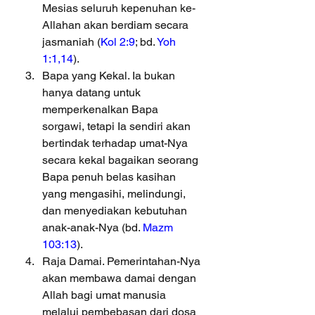
Mesias seluruh kepenuhan ke-
Allahan akan berdiam secara 
jasmaniah (
Kol 2:9
; bd. 
Yoh 
1:1,14
).
Bapa yang Kekal. Ia bukan 
hanya datang untuk 
memperkenalkan Bapa 
sorgawi, tetapi Ia sendiri akan 
bertindak terhadap umat-Nya 
secara kekal bagaikan seorang 
Bapa penuh belas kasihan 
yang mengasihi, melindungi, 
dan menyediakan kebutuhan 
anak-anak-Nya (bd. 
Mazm 
103:13
).
Raja Damai. Pemerintahan-Nya 
akan membawa damai dengan 
Allah bagi umat manusia 
melalui pembebasan dari dosa 