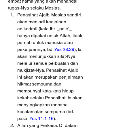
empat nama yang akan menandai 
tugas-Nya selaku Mesias.
Penasihat Ajaib. Mesias sendiri 
akan menjadi keajaiban 
adikodrati (kata Ibr. _pele'_ 
hanya dipakai untuk Allah, tidak 
pernah untuk manusia atau 
pekerjaannya; bd. 
Yes 28:29
); Ia 
akan menunjukkan sifat-Nya 
melalui semua perbuatan dan 
mukjizat-Nya. Penasihat Ajaib 
ini akan merupakan penjelmaan 
hikmat sempurna dan 
mempunyai kata-kata hidup 
kekal; selaku Penasihat, Ia akan 
menyingkapkan rencana 
keselamatan sempurna (bd. 
pasal 
Yes 11:1-16
).
Allah yang Perkasa. Di dalam 